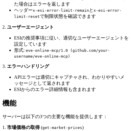
た場合はエラーを返します
ヘッダー
と
x-esi-error-limit-remain
x-esi-error-
で制限状態を確認できます
limit-reset
2.
ユーザーエージェント
ESIの推奨事項に従い、適切なユーザーエージェントを
設定しています
形式:
eve-online-mcp/1.0 (github.com/your-
username/eve-online-mcp)
3.
エラーハンドリング
APIエラーは適切にキャプチャされ、わかりやすいメ
ッセージとして返されます
ESIからのエラー詳細情報も含まれます
機能
サーバーは以下の3つの主要な機能を提供します：
1.
市場価格の取得
(
)
get-market-prices