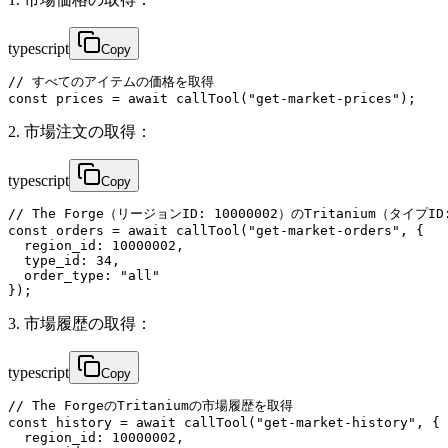
typescript
Copy
// すべてのアイテムの価格を取得

const prices = await callTool("get-market-prices");
2. 市場注文の取得：
typescript
Copy
// The Forge（リージョンID: 10000002）のTritanium（タイプI
const orders = await callTool("get-market-orders", {

  region_id: 10000002,

  type_id: 34,

  order_type: "all"

});
3. 市場履歴の取得：
typescript
Copy
// The ForgeのTritaniumの市場履歴を取得

const history = await callTool("get-market-history", {

  region_id: 10000002,
