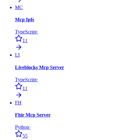
MC
Mcp Ipfs
TypeScript
·
11
LI
Liveblocks Mcp Server
TypeScript
·
11
FH
Fhir Mcp Server
Python
·
55