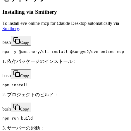
Installing via Smithery
To install eve-online-mcp for Claude Desktop automatically via
Smithery
:
bash
Copy
npx -y @smithery/cli install @kongyo2/eve-online-mcp --
1. 依存パッケージのインストール：
bash
Copy
npm install
2. プロジェクトのビルド：
bash
Copy
npm run build
3. サーバーの起動：