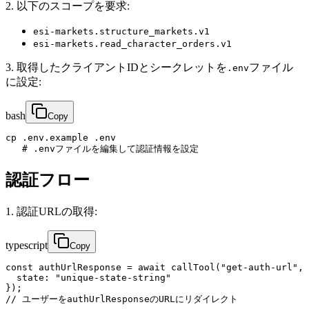
2. 以下のスコープを要求:
esi-markets.structure_markets.v1
esi-markets.read_character_orders.v1
3. 取得したクライアントIDとシークレットを
ファイル
.env
に設定:
bash
Copy
cp .env.example .env

   # .envファイルを編集して認証情報を設定
認証フロー
1. 認証URLの取得:
typescript
Copy
const authUrlResponse = await callTool("get-auth-url", 
  state: "unique-state-string"

});

// ユーザーをauthUrlResponseのURLにリダイレクト