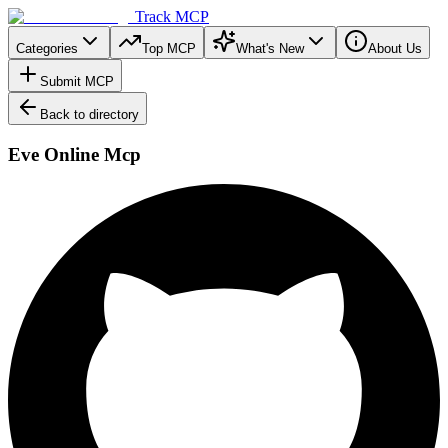
Track MCP
Categories
Top MCP
What's New
About Us
Submit MCP
Back to directory
Eve Online Mcp