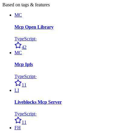
Based on tags & features
MC
Mcp Open Library
TypeScript
·
42
MC
Mcp Ipfs
TypeScript
·
11
LI
Liveblocks Mcp Server
TypeScript
·
11
FH