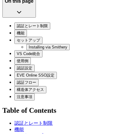
On this page
認証とレート制限
機能
セットアップ
Installing via Smithery
VS Code統合
使用例
認証設定
EVE Online SSO設定
認証フロー
構造体アクセス
注意事項
Table of Contents
認証とレート制限
機能