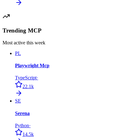
Trending MCP
Most active this week
PL
Playwright Mcp
TypeScript
·
22.1k
SE
Serena
Python
·
14.5k