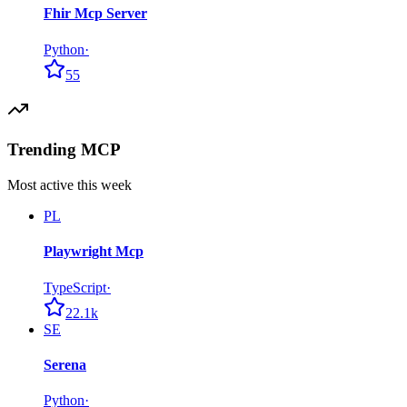
Fhir Mcp Server
Python
·
55
Trending MCP
Most active this week
PL
Playwright Mcp
TypeScript
·
22.1k
SE
Serena
Python
·