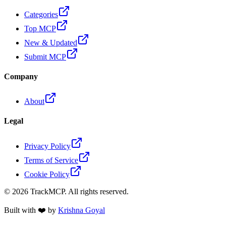
Categories
Top MCP
New & Updated
Submit MCP
Company
About
Legal
Privacy Policy
Terms of Service
Cookie Policy
©
2026
TrackMCP. All rights reserved.
Built with ❤️ by
Krishna Goyal