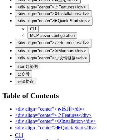
<div align="center">🚩Features</div>
<div align="center">⚙️Installation</div>
<div align="center">▶️Quick Start</div>
CLI
MCP sever configuration
<div align="center">👉️Reference</div>
<div align="center">💭Murmurs</div>
<div align="center">👉️友情链接</div>
star 趋势图
公众号
开源协议
Table of Contents
<div align="center">🔥应用</div>
<div align="center">🚩Features</div>
<div align="center">⚙️Installation</div>
<div align="center">▶️Quick Start</div>
CLI