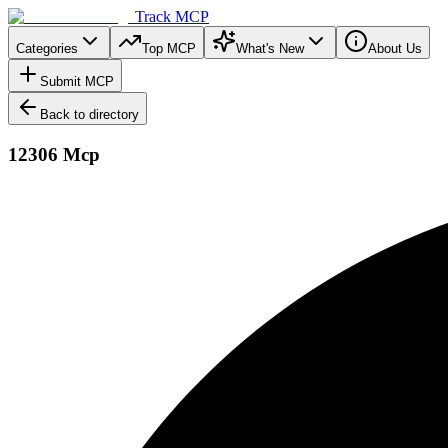
Track MCP
Categories
Top MCP
What's New
About Us
Submit MCP
Back to directory
12306 Mcp