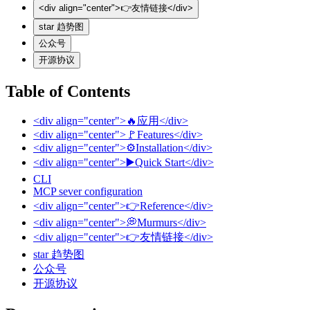
<div align="center">👉️友情链接</div>
star 趋势图
公众号
开源协议
Table of Contents
<div align="center">🔥应用</div>
<div align="center">🚩Features</div>
<div align="center">⚙️Installation</div>
<div align="center">▶️Quick Start</div>
CLI
MCP sever configuration
<div align="center">👉️Reference</div>
<div align="center">💭Murmurs</div>
<div align="center">👉️友情链接</div>
star 趋势图
公众号
开源协议