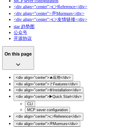
MCP sever configuration
<div align="center">👉️Reference</div>
<div align="center">💭Murmurs</div>
<div align="center">👉️友情链接</div>
star 趋势图
公众号
开源协议
On this page
<div align="center">🔥应用</div>
<div align="center">🚩Features</div>
<div align="center">⚙️Installation</div>
<div align="center">▶️Quick Start</div>
CLI
MCP sever configuration
<div align="center">👉️Reference</div>
<div align="center">💭Murmurs</div>